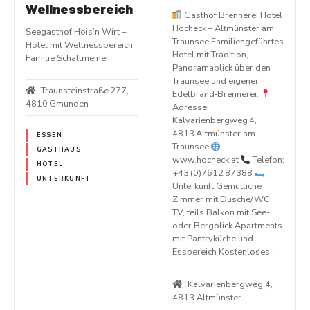
Wellnessbereich
Gasthof Brennerei Hotel
Hocheck – Altmünster am
Seegasthof Hois’n Wirt –
Traunsee Familiengeführtes
Hotel mit Wellnessbereich
Hotel mit Tradition,
Familie Schallmeiner
Panoramablick über den
Traunsee und eigener
Traunsteinstraße 277,
Edelbrand‑Brennerei.
4810 Gmunden
Adresse:
Kalvarienbergweg 4,
4813 Altmünster am
ESSEN
Traunsee
GASTHAUS
www.hocheck.at
Telefon:
HOTEL
+43 (0)7612 87388
UNTERKUNFT
Unterkunft Gemütliche
Zimmer mit Dusche/WC,
TV, teils Balkon mit See-
oder Bergblick Apartments
mit Pantryküche und
Essbereich Kostenloses…
Kalvarienbergweg 4,
4813 Altmünster