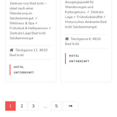
Ausgangspunkt für
Zentrum von Bad Ischl –
Wanderungen und
ideal nach einer
Kulturgenuss. ✓ Zentrale
Wanderung im
Lage ✓ Frühstücksbuffet ✓
Salzkammergut. ✓
Historisches Ambiente Bad
Wellness & Spa ✓
Ischl Salzkammergut
Frühstück & Halbpension ✓
Zentrale Lage Bad Ischl
Salzkammergut
Tänzlgasse 6, 4820
Bad Ischl
Tänzlgasse 11, 4820
Bad Ischl
HOTEL
UNTERKUNFT
HOTEL
UNTERKUNFT
P
1
2
3
…
5
o