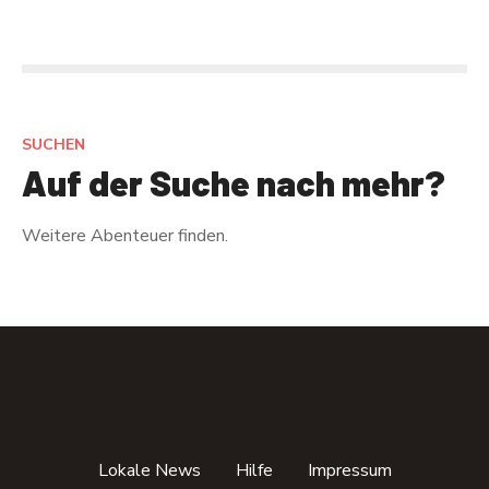
s
t
s
SUCHEN
N
Auf der Suche nach mehr?
a
Weitere Abenteuer finden.
v
i
g
a
t
Lokale News
Hilfe
Impressum